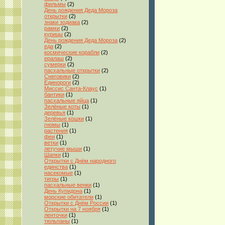
фильмы
(2)
День рождения Деда Мороза
открытки
(2)
знаки зодиака
(2)
рамки
(2)
курицы
(2)
День рождения Деда Мороза
(2)
еда
(2)
космические корабли
(2)
ералаш
(2)
сумерки
(2)
пасхальные открытки
(2)
Снеговики
(2)
Единороги
(2)
Миссис Санта-Клаус
(1)
бантики
(1)
пасхальные яйца
(1)
Зелёные коты
(1)
деревья
(1)
Зелёные кошки
(1)
гномы
(1)
растения
(1)
феи
(1)
ветки
(1)
летучие мыши
(1)
Шапки
(1)
Открытки с Днём народного
единства
(1)
насекомые
(1)
тигры
(1)
пасхальные венки
(1)
День Купидона
(1)
морские обитатели
(1)
Открытки с Днём России
(1)
Открытки на 7 ноября
(1)
ленточки
(1)
тюльпаны
(1)