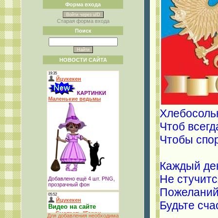
Форма входа
Войти через uID
Старая форма входа
Поиск
НОВОСТИ САЙТА
Хлебосольн
Чтоб всегд
Чтобы спор
Каждый ден
Не стучитс
Пожеланий
Будьте сча
Для добавления необходима