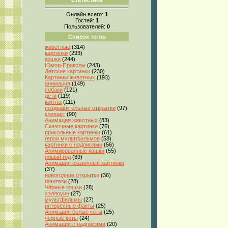
Онлайн всего:
1
Гостей:
1
Пользователей:
0
Список тегов
животные
(314)
картинки
(293)
кошки
(244)
Юмор-Приколы
(243)
Детские картинки
(230)
Картинки животных
(193)
анимация
(149)
собаки
(121)
дети
(119)
котята
(111)
поздравительные открытки
(97)
клипарт
(90)
Анимация животных
(83)
Сказочные картинки
(76)
прикольные картинки
(61)
герои мультфильмов
(58)
картинки с надписями
(56)
Анимированные кошки
(55)
новый год
(39)
Анимация сказочные картинки
(37)
новогодние открытки
(36)
фэнтези
(28)
Чёрные кошки
(28)
хэллоуин
(27)
мультфильмы
(27)
интересные факты
(25)
Анимация белые коты
(25)
черные коты
(24)
Анимация с надписями
(20)