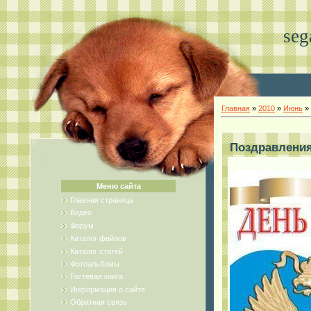
seg
Главная
»
2010
»
Июнь
»
Поздравления
Меню сайта
Главная страница
Видео
Форум
Каталог файлов
Каталог статей
Фотоальбомы
Гостевая книга
Информация о сайте
Обратная связь