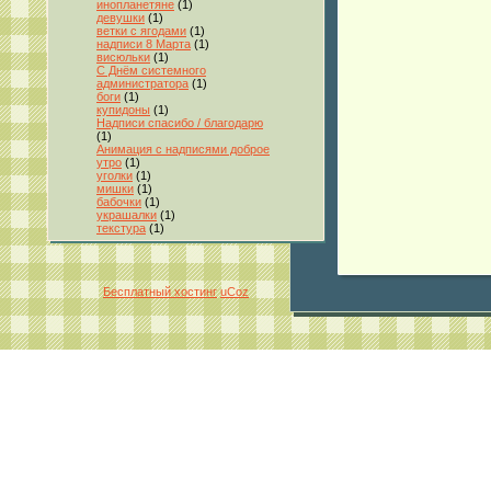
инопланетяне
(1)
девушки
(1)
ветки с ягодами
(1)
надписи 8 Марта
(1)
висюльки
(1)
С Днём системного
администратора
(1)
боги
(1)
купидоны
(1)
Надписи спасибо / благодарю
(1)
Анимация с надписями доброе
утро
(1)
уголки
(1)
мишки
(1)
бабочки
(1)
украшалки
(1)
текстура
(1)
Бесплатный хостинг
uCoz