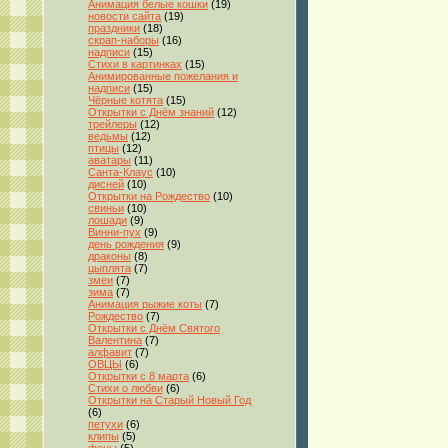
Анимация белые кошки
(19)
новости сайта
(19)
праздники
(18)
скрап-наборы
(16)
надписи
(15)
Стихи в картинках
(15)
Анимированные пожелания и
надписи
(15)
Чёрные котята
(15)
Открытки с Днём знаний
(12)
трейлеры
(12)
ведьмы
(12)
птицы
(12)
аватары
(11)
Санта-Клаус
(10)
дисней
(10)
Открытки на Рождество
(10)
свиньи
(10)
лошади
(9)
Винни-пух
(9)
день рождения
(9)
драконы
(8)
цыплята
(7)
змеи
(7)
зима
(7)
Анимация рыжие коты
(7)
Рождество
(7)
Открытки с Днём Святого
Валентина
(7)
алфавит
(7)
ОВЦЫ
(6)
Открытки с 8 марта
(6)
Стихи о любви
(6)
Открытки на Старый Новый Год
(6)
петухи
(6)
клипы
(5)