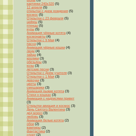
фоны
(5)
картинки 240x320
(5)
12 апреля
(5)
открытки с днем рождения
(5)
космос
(5)
Открытки с 23 февраля
(5)
цифры
(5)
птенцы
(5)
куры
(5)
Анимация чёрные котята
(4)
космонавты
(4)
Открытки с 9 Мая
(4)
пасха
(4)
Анимация чёрные кошки
(4)
люди
(4)
зайцы
(4)
кролики
(3)
обезьяны
(3)
козы
(3)
детские песни
(3)
Открытки с Днём учителя
(3)
Открытки с 1 Мая
(3)
девочки
(3)
цветы
(3)
смешарики
(3)
Анимация рыжие котята
(3)
Стихи о кошках
(3)
Анимация с надписями привет
(3)
Открытки авиация и космос
(3)
День Святого Валентина
(3)
дед мороз
(3)
любовь
(3)
Анимация белые котята
(2)
обои
(2)
вампиры
(2)
фантастика
(2)
спорт
(2)