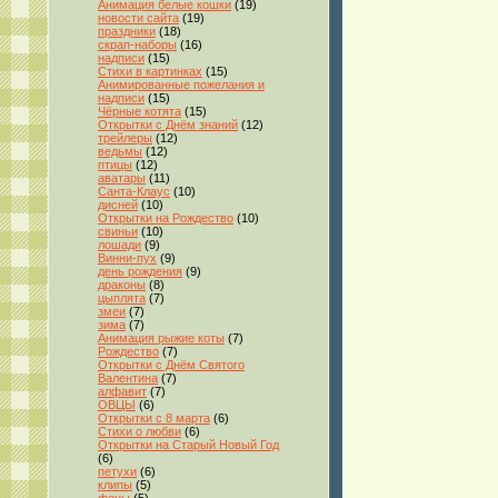
Анимация белые кошки
(19)
новости сайта
(19)
праздники
(18)
скрап-наборы
(16)
надписи
(15)
Стихи в картинках
(15)
Анимированные пожелания и
надписи
(15)
Чёрные котята
(15)
Открытки с Днём знаний
(12)
трейлеры
(12)
ведьмы
(12)
птицы
(12)
аватары
(11)
Санта-Клаус
(10)
дисней
(10)
Открытки на Рождество
(10)
свиньи
(10)
лошади
(9)
Винни-пух
(9)
день рождения
(9)
драконы
(8)
цыплята
(7)
змеи
(7)
зима
(7)
Анимация рыжие коты
(7)
Рождество
(7)
Открытки с Днём Святого
Валентина
(7)
алфавит
(7)
ОВЦЫ
(6)
Открытки с 8 марта
(6)
Стихи о любви
(6)
Открытки на Старый Новый Год
(6)
петухи
(6)
клипы
(5)