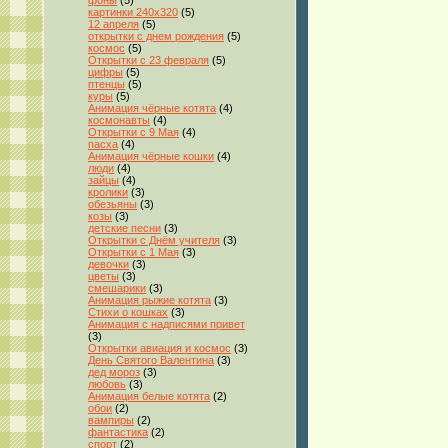
фоны
(5)
картинки 240x320
(5)
12 апреля
(5)
открытки с днем рождения
(5)
космос
(5)
Открытки с 23 февраля
(5)
цифры
(5)
птенцы
(5)
куры
(5)
Анимация чёрные котята
(4)
космонавты
(4)
Открытки с 9 Мая
(4)
пасха
(4)
Анимация чёрные кошки
(4)
люди
(4)
зайцы
(4)
кролики
(3)
обезьяны
(3)
козы
(3)
детские песни
(3)
Открытки с Днём учителя
(3)
Открытки с 1 Мая
(3)
девочки
(3)
цветы
(3)
смешарики
(3)
Анимация рыжие котята
(3)
Стихи о кошках
(3)
Анимация с надписями привет
(3)
Открытки авиация и космос
(3)
День Святого Валентина
(3)
дед мороз
(3)
любовь
(3)
Анимация белые котята
(2)
обои
(2)
вампиры
(2)
фантастика
(2)
спорт
(2)