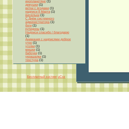
инопланетяне
(1)
девушки
(1)
ветки с ягодами
(1)
надписи 8 Марта
(1)
висюльки
(1)
С Днём системного
администратора
(1)
боги
(1)
купидоны
(1)
Надписи спасибо / благодарю
(1)
Анимация с надписями доброе
утро
(1)
уголки
(1)
мишки
(1)
бабочки
(1)
украшалки
(1)
текстура
(1)
Бесплатный хостинг
uCoz