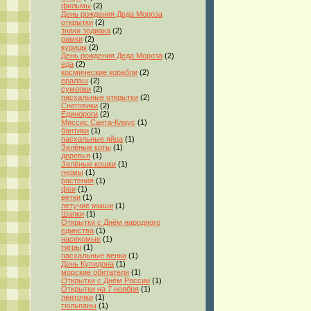
фильмы
(2)
День рождения Деда Мороза
открытки
(2)
знаки зодиака
(2)
рамки
(2)
курицы
(2)
День рождения Деда Мороза
(2)
еда
(2)
космические корабли
(2)
ералаш
(2)
сумерки
(2)
пасхальные открытки
(2)
Снеговики
(2)
Единороги
(2)
Миссис Санта-Клаус
(1)
бантики
(1)
пасхальные яйца
(1)
Зелёные коты
(1)
деревья
(1)
Зелёные кошки
(1)
гномы
(1)
растения
(1)
феи
(1)
ветки
(1)
летучие мыши
(1)
Шапки
(1)
Открытки с Днём народного
единства
(1)
насекомые
(1)
тигры
(1)
пасхальные венки
(1)
День Купидона
(1)
морские обитатели
(1)
Открытки с Днём России
(1)
Открытки на 7 ноября
(1)
ленточки
(1)
тюльпаны
(1)