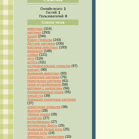
Онлайн всего:
1
Гостей:
1
Пользователей:
0
Список тегов
животные
(314)
картинки
(293)
кошки
(244)
Юмор-Приколы
(243)
Детские картинки
(230)
Картинки животных
(193)
анимация
(149)
собаки
(121)
дети
(119)
котята
(111)
поздравительные открытки
(97)
клипарт
(90)
Анимация животных
(83)
Сказочные картинки
(76)
прикольные картинки
(61)
герои мультфильмов
(58)
картинки с надписями
(56)
Анимированные кошки
(55)
новый год
(39)
Анимация сказочные картинки
(37)
новогодние открытки
(36)
фэнтези
(28)
Чёрные кошки
(28)
хэллоуин
(27)
мультфильмы
(27)
интересные факты
(25)
Анимация белые коты
(25)
черные коты
(24)
Анимация с надписями
(20)