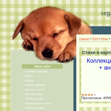
seg
Главная
»
2010
»
Июнь
»
Стихи в карт
Коллекци
+ ан
Меню сайта
Главная страница
Видео
Форум
Каталог файлов
Каталог статей
Фотоальбомы
Просмотров:
4999
Гостевая книга
Информация о сайте
Обратная связь