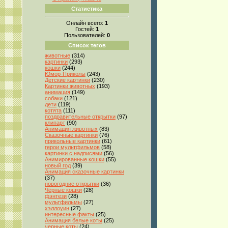
Статистика
Онлайн всего:
1
Гостей:
1
Пользователей:
0
Список тегов
животные
(314)
картинки
(293)
кошки
(244)
Юмор-Приколы
(243)
Детские картинки
(230)
Картинки животных
(193)
анимация
(149)
собаки
(121)
дети
(119)
котята
(111)
поздравительные открытки
(97)
клипарт
(90)
Анимация животных
(83)
Сказочные картинки
(76)
прикольные картинки
(61)
герои мультфильмов
(58)
картинки с надписями
(56)
Анимированные кошки
(55)
новый год
(39)
Анимация сказочные картинки
(37)
новогодние открытки
(36)
Чёрные кошки
(28)
фэнтези
(28)
мультфильмы
(27)
хэллоуин
(27)
интересные факты
(25)
Анимация белые коты
(25)
черные коты
(24)