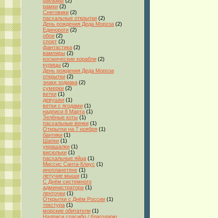
фильмы
(2)
рамки
(2)
Снеговики
(2)
пасхальные открытки
(2)
День рождения Деда Мороза
(2)
Единороги
(2)
обои
(2)
спорт
(2)
фантастика
(2)
вампиры
(2)
космические корабли
(2)
курицы
(2)
День рождения Деда Мороза
открытки
(2)
знаки зодиака
(2)
сумерки
(2)
ветки
(1)
девушки
(1)
ветки с ягодами
(1)
надписи 8 Марта
(1)
Зелёные коты
(1)
пасхальные венки
(1)
Открытки на 7 ноября
(1)
бантики
(1)
Шапки
(1)
украшалки
(1)
висюльки
(1)
пасхальные яйца
(1)
Миссис Санта-Клаус
(1)
инопланетяне
(1)
летучие мыши
(1)
С Днём системного
администратора
(1)
ленточки
(1)
Открытки с Днём России
(1)
текстура
(1)
морские обитатели
(1)
Надписи спасибо / благодарю