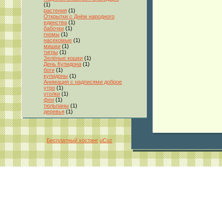
(1)
растения
(1)
Открытки с Днём народного
единства
(1)
бабочки
(1)
гномы
(1)
насекомые
(1)
мишки
(1)
тигры
(1)
Зелёные кошки
(1)
День Купидона
(1)
боги
(1)
купидоны
(1)
Анимация с надписями доброе
утро
(1)
уголки
(1)
феи
(1)
тюльпаны
(1)
деревья
(1)
Бесплатный хостинг
uCoz