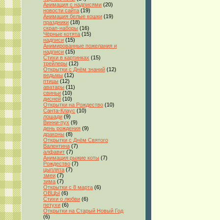
Анимация с надписями
(20)
новости сайта
(19)
Анимация белые кошки
(19)
праздники
(18)
скрап-наборы
(16)
Чёрные котята
(15)
надписи
(15)
Анимированные пожелания и
надписи
(15)
Стихи в картинках
(15)
трейлеры
(12)
Открытки с Днём знаний
(12)
ведьмы
(12)
птицы
(12)
аватары
(11)
свиньи
(10)
дисней
(10)
Открытки на Рождество
(10)
Санта-Клаус
(10)
лошади
(9)
Винни-пух
(9)
день рождения
(9)
драконы
(8)
Открытки с Днём Святого
Валентина
(7)
алфавит
(7)
Анимация рыжие коты
(7)
Рождество
(7)
цыплята
(7)
змеи
(7)
зима
(7)
Открытки с 8 марта
(6)
ОВЦЫ
(6)
Стихи о любви
(6)
петухи
(6)
Открытки на Старый Новый Год
(6)