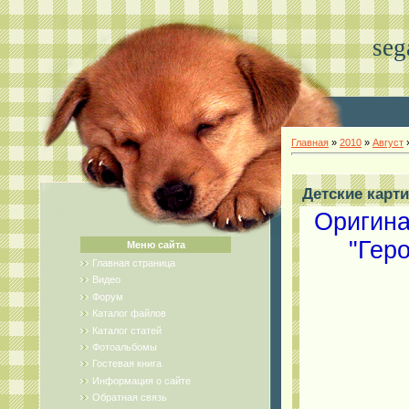
seg
Главная
»
2010
»
Август
Детские карт
Оригина
"Гер
Меню сайта
Главная страница
Видео
Форум
Каталог файлов
Каталог статей
Фотоальбомы
Гостевая книга
Информация о сайте
Обратная связь