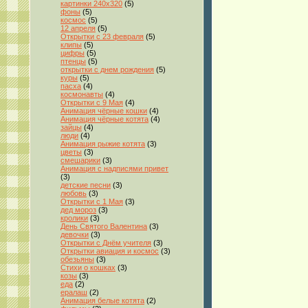
картинки 240x320
(5)
фоны
(5)
космос
(5)
12 апреля
(5)
Открытки с 23 февраля
(5)
клипы
(5)
цифры
(5)
птенцы
(5)
открытки с днем рождения
(5)
куры
(5)
пасха
(4)
космонавты
(4)
Открытки с 9 Мая
(4)
Анимация чёрные кошки
(4)
Анимация чёрные котята
(4)
зайцы
(4)
люди
(4)
Анимация рыжие котята
(3)
цветы
(3)
смешарики
(3)
Анимация с надписями привет
(3)
детские песни
(3)
любовь
(3)
Открытки с 1 Мая
(3)
дед мороз
(3)
кролики
(3)
День Святого Валентина
(3)
девочки
(3)
Открытки с Днём учителя
(3)
Открытки авиация и космос
(3)
обезьяны
(3)
Стихи о кошках
(3)
козы
(3)
еда
(2)
ералаш
(2)
Анимация белые котята
(2)