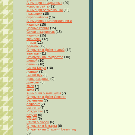
Анимация с надписями
(20)
новости сайта
(19)
Анимация белые кошки
(19)
праздники
(18)
скрап-наборы
(16)
Анимированные пожелания и
надписи
(15)
Чёрные котята
(15)
Стихи в картинках
(15)
надписи
(15)
трейлеры
(12)
птицы
(12)
ведьмы
(12)
Открытки с Днём знаний
(12)
аватары
(11)
Открытки на Рождество
(10)
дисней
(10)
свиньи
(10)
Санта-Клаус
(10)
лошади
(9)
Винни-пух
(9)
день рождения
(9)
драконы
(8)
змеи
(7)
зима
(7)
Анимация рыжие коты
(7)
Открытки с Днём Святого
Валентина
(7)
алфавит
(7)
цыплята
(7)
Рождество
(7)
петухи
(6)
ОВЦЫ
(6)
Стихи о любви
(6)
Открытки с 8 марта
(6)
Открытки на Старый Новый Год
(6)