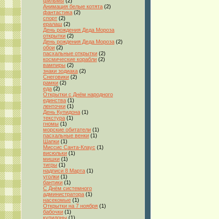
фильмы
(2)
Анимация белые котята
(2)
фантастика
(2)
спорт
(2)
ералаш
(2)
День рождения Деда Мороза
открытки
(2)
День рождения Деда Мороза
(2)
обои
(2)
пасхальные открытки
(2)
космические корабли
(2)
вампиры
(2)
знаки зодиака
(2)
Снеговики
(2)
рамки
(2)
еда
(2)
Открытки с Днём народного
единства
(1)
ленточки
(1)
День Купидона
(1)
текстура
(1)
гномы
(1)
морские обитатели
(1)
пасхальные венки
(1)
Шапки
(1)
Миссис Санта-Клаус
(1)
висюльки
(1)
мишки
(1)
тигры
(1)
надписи 8 Марта
(1)
уголки
(1)
бантики
(1)
С Днём системного
администратора
(1)
насекомые
(1)
Открытки на 7 ноября
(1)
бабочки
(1)
купидоны
(1)