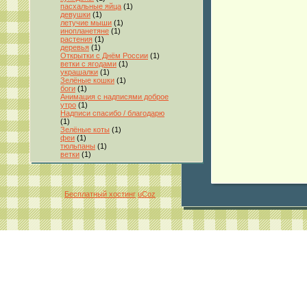
пасхальные яйца
(1)
девушки
(1)
летучие мыши
(1)
инопланетяне
(1)
растения
(1)
деревья
(1)
Открытки с Днём России
(1)
ветки с ягодами
(1)
украшалки
(1)
Зелёные кошки
(1)
боги
(1)
Анимация с надписями доброе
утро
(1)
Надписи спасибо / благодарю
(1)
Зелёные коты
(1)
феи
(1)
тюльпаны
(1)
ветки
(1)
Бесплатный хостинг
uCoz