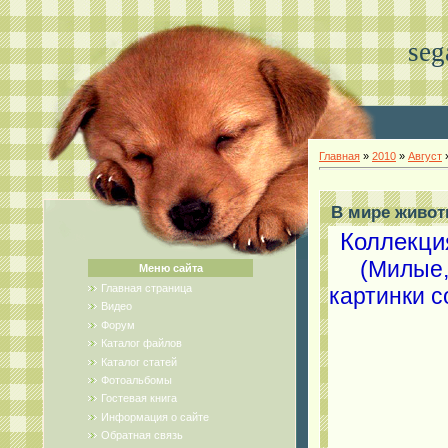
seg
Главная
»
2010
»
Август
В мире живот
Коллекци
(Милые,
Меню сайта
Главная страница
картинки с
Видео
Форум
Каталог файлов
Каталог статей
Фотоальбомы
Гостевая книга
Информация о сайте
Обратная связь