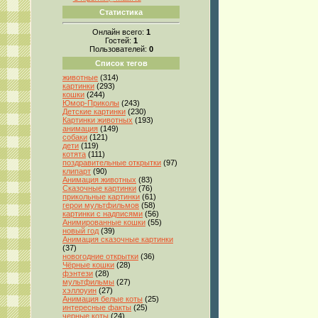
Статистика
Онлайн всего:
1
Гостей:
1
Пользователей:
0
Список тегов
животные
(314)
картинки
(293)
кошки
(244)
Юмор-Приколы
(243)
Детские картинки
(230)
Картинки животных
(193)
анимация
(149)
собаки
(121)
дети
(119)
котята
(111)
поздравительные открытки
(97)
клипарт
(90)
Анимация животных
(83)
Сказочные картинки
(76)
прикольные картинки
(61)
герои мультфильмов
(58)
картинки с надписями
(56)
Анимированные кошки
(55)
новый год
(39)
Анимация сказочные картинки
(37)
новогодние открытки
(36)
Чёрные кошки
(28)
фэнтези
(28)
мультфильмы
(27)
хэллоуин
(27)
Анимация белые коты
(25)
интересные факты
(25)
черные коты
(24)