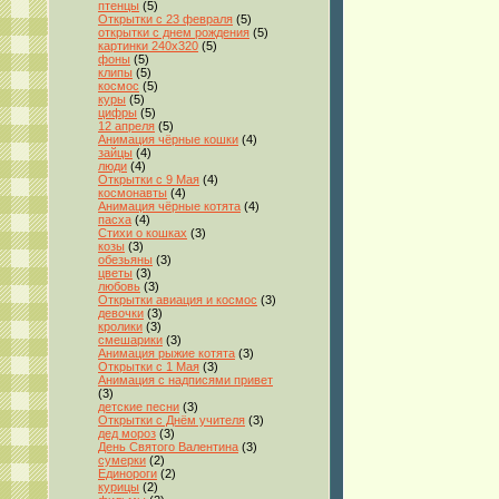
птенцы
(5)
Открытки с 23 февраля
(5)
открытки с днем рождения
(5)
картинки 240x320
(5)
фоны
(5)
клипы
(5)
космос
(5)
куры
(5)
цифры
(5)
12 апреля
(5)
Анимация чёрные кошки
(4)
зайцы
(4)
люди
(4)
Открытки с 9 Мая
(4)
космонавты
(4)
Анимация чёрные котята
(4)
пасха
(4)
Стихи о кошках
(3)
козы
(3)
обезьяны
(3)
цветы
(3)
любовь
(3)
Открытки авиация и космос
(3)
девочки
(3)
кролики
(3)
смешарики
(3)
Анимация рыжие котята
(3)
Открытки с 1 Мая
(3)
Анимация с надписями привет
(3)
детские песни
(3)
Открытки с Днём учителя
(3)
дед мороз
(3)
День Святого Валентина
(3)
сумерки
(2)
Единороги
(2)
курицы
(2)