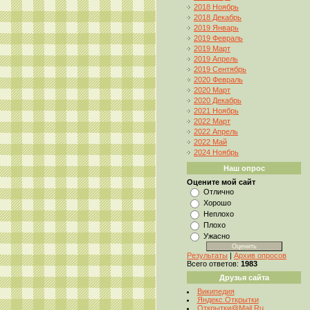
2018 Ноябрь
2018 Декабрь
2019 Январь
2019 Февраль
2019 Март
2019 Апрель
2019 Сентябрь
2020 Февраль
2020 Март
2020 Декабрь
2021 Ноябрь
2022 Март
2022 Апрель
2022 Май
2024 Ноябрь
Наш опрос
Оцените мой сайт
Отлично
Хорошо
Неплохо
Плохо
Ужасно
Результаты
|
Архив опросов
Всего ответов:
1983
Друзья сайта
Википедия
Яндекс.Открытки
Открытки@Mail.Ru