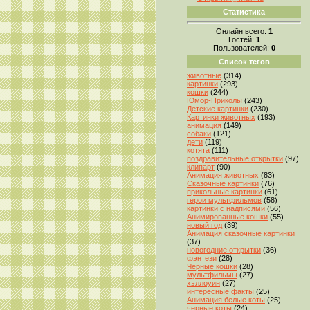
Статистика
Онлайн всего:
1
Гостей:
1
Пользователей:
0
Список тегов
животные
(314)
картинки
(293)
кошки
(244)
Юмор-Приколы
(243)
Детские картинки
(230)
Картинки животных
(193)
анимация
(149)
собаки
(121)
дети
(119)
котята
(111)
поздравительные открытки
(97)
клипарт
(90)
Анимация животных
(83)
Сказочные картинки
(76)
прикольные картинки
(61)
герои мультфильмов
(58)
картинки с надписями
(56)
Анимированные кошки
(55)
новый год
(39)
Анимация сказочные картинки
(37)
новогодние открытки
(36)
фэнтези
(28)
Чёрные кошки
(28)
мультфильмы
(27)
хэллоуин
(27)
интересные факты
(25)
Анимация белые коты
(25)
черные коты
(24)