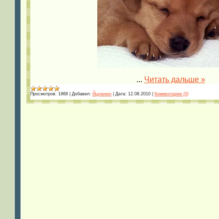
...
Читать дальше »
Просмотров:
1968
|
Добавил:
Йцукекен
|
Дата:
12.08.2010
|
Комментарии (0)