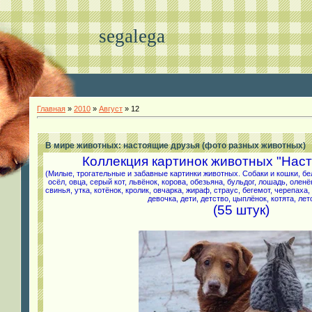
segalega
Главная
»
2010
»
Август
»
12
В мире животных: настоящие друзья (фото разных животных)
Коллекция картинок животных "Нас
(
Милые, трогательные
и забавные картинки животных. Собаки и кошки, бел
осёл, овца, серый кот, львёнок, корова, обезьяна, бульдог, лошадь, оленё
свинья, утка, котёнок, кролик, овчарка, жираф, страус, бегемот, черепаха
девочка, дети, детство, цыплёнок, котята, лет
(55 штук)