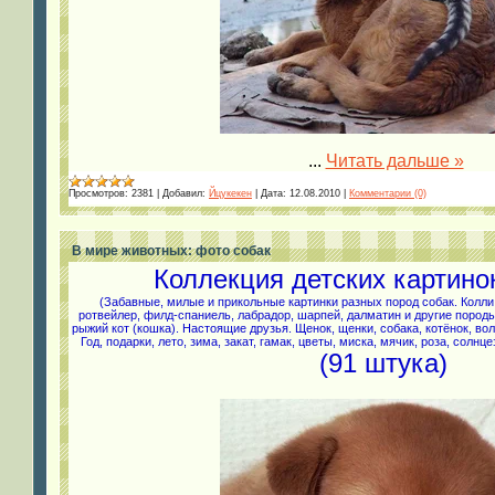
...
Читать дальше »
Просмотров:
2381
|
Добавил:
Йцукекен
|
Дата:
12.08.2010
|
Комментарии (0)
В мире животных: фото собак
Коллекция детских картино
(З
абавные,
милые и прикольные картинки разных пород собак. Колли,
ротвейлер, филд-спаниель, лабрадор, шарпей,
далматин и другие пород
рыжий кот (кошка). Настоящие друзья. Щенок, щенки, собака, котёнок, во
Год, подарки, лето, зима, закат, гамак, цветы, миска, мячик, роза, солн
(91 штука)