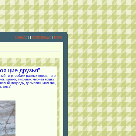
Главная
|
|
Регистрация
|
Вход
тоящие друзья"
ый тигр, собаки разных пород, тигр,
нок, щенки, тигрёнок, чёрная кошка,
, белый медведь, далматин, мальчик,
о, зима)