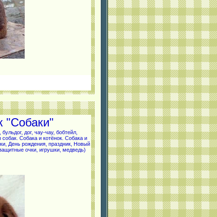
к "Собаки"
 бульдог, дог,
чау-чау,
бобтейл,
ы собак.
Собака и котёнок. Собака и
лки, День рождения, праздник, Новый
цезащитные очки, игрушки, медведь)