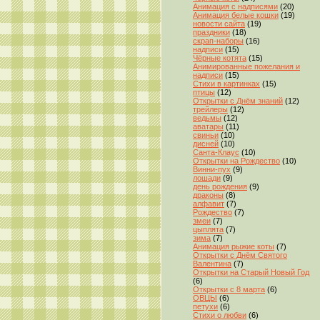
Анимация с надписями
(20)
Анимация белые кошки
(19)
новости сайта
(19)
праздники
(18)
скрап-наборы
(16)
надписи
(15)
Чёрные котята
(15)
Анимированные пожелания и
надписи
(15)
Стихи в картинках
(15)
птицы
(12)
Открытки с Днём знаний
(12)
трейлеры
(12)
ведьмы
(12)
аватары
(11)
свиньи
(10)
дисней
(10)
Санта-Клаус
(10)
Открытки на Рождество
(10)
Винни-пух
(9)
лошади
(9)
день рождения
(9)
драконы
(8)
алфавит
(7)
Рождество
(7)
змеи
(7)
цыплята
(7)
зима
(7)
Анимация рыжие коты
(7)
Открытки с Днём Святого
Валентина
(7)
Открытки на Старый Новый Год
(6)
Открытки с 8 марта
(6)
ОВЦЫ
(6)
петухи
(6)
Стихи о любви
(6)