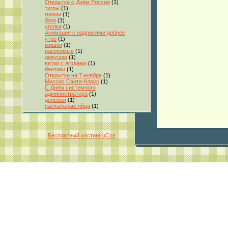
Открытки с Днём России
(1)
тигры
(1)
гномы
(1)
боги
(1)
уголки
(1)
Анимация с надписями доброе
утро
(1)
мишки
(1)
насекомые
(1)
девушки
(1)
ветки с ягодами
(1)
бантики
(1)
Открытки на 7 ноября
(1)
Миссис Санта-Клаус
(1)
С Днём системного
администратора
(1)
деревья
(1)
пасхальные яйца
(1)
Бесплатный хостинг
uCoz