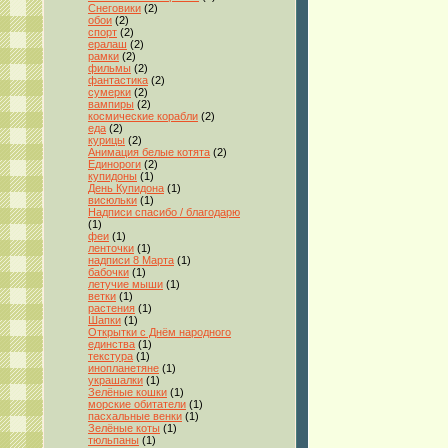
Снеговики
(2)
обои
(2)
спорт
(2)
ералаш
(2)
рамки
(2)
фильмы
(2)
фантастика
(2)
сумерки
(2)
вампиры
(2)
космические корабли
(2)
еда
(2)
курицы
(2)
Анимация белые котята
(2)
Единороги
(2)
купидоны
(1)
День Купидона
(1)
висюльки
(1)
Надписи спасибо / благодарю
(1)
феи
(1)
ленточки
(1)
надписи 8 Марта
(1)
бабочки
(1)
летучие мыши
(1)
ветки
(1)
растения
(1)
Шапки
(1)
Открытки с Днём народного
единства
(1)
текстура
(1)
инопланетяне
(1)
украшалки
(1)
Зелёные кошки
(1)
морские обитатели
(1)
пасхальные венки
(1)
Зелёные коты
(1)
тюльпаны
(1)