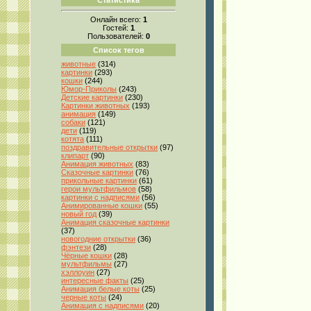
Онлайн всего:
1
Гостей:
1
Пользователей:
0
Список тегов
животные
(314)
картинки
(293)
кошки
(244)
Юмор-Приколы
(243)
Детские картинки
(230)
Картинки животных
(193)
анимация
(149)
собаки
(121)
дети
(119)
котята
(111)
поздравительные открытки
(97)
клипарт
(90)
Анимация животных
(83)
Сказочные картинки
(76)
прикольные картинки
(61)
герои мультфильмов
(58)
картинки с надписями
(56)
Анимированные кошки
(55)
новый год
(39)
Анимация сказочные картинки
(37)
новогодние открытки
(36)
фэнтези
(28)
Чёрные кошки
(28)
мультфильмы
(27)
хэллоуин
(27)
интересные факты
(25)
Анимация белые коты
(25)
черные коты
(24)
Анимация с надписями
(20)