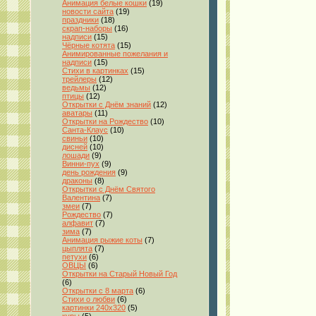
Анимация белые кошки
(19)
новости сайта
(19)
праздники
(18)
скрап-наборы
(16)
надписи
(15)
Чёрные котята
(15)
Анимированные пожелания и
надписи
(15)
Стихи в картинках
(15)
трейлеры
(12)
ведьмы
(12)
птицы
(12)
Открытки с Днём знаний
(12)
аватары
(11)
Открытки на Рождество
(10)
Санта-Клаус
(10)
свиньи
(10)
дисней
(10)
лошади
(9)
Винни-пух
(9)
день рождения
(9)
драконы
(8)
Открытки с Днём Святого
Валентина
(7)
змеи
(7)
Рождество
(7)
алфавит
(7)
зима
(7)
Анимация рыжие коты
(7)
цыплята
(7)
петухи
(6)
ОВЦЫ
(6)
Открытки на Старый Новый Год
(6)
Открытки с 8 марта
(6)
Стихи о любви
(6)
картинки 240x320
(5)