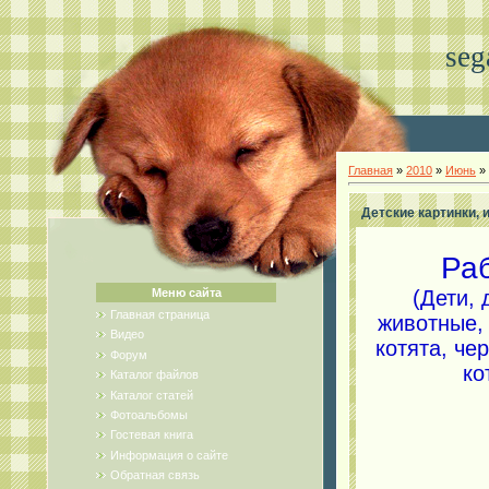
seg
Главная
»
2010
»
Июнь
»
Детские картинки, 
Раб
(Дети, 
Меню сайта
Главная страница
животные, 
Видео
котята, че
Форум
ко
Каталог файлов
Каталог статей
Фотоальбомы
Гостевая книга
Информация о сайте
Обратная связь