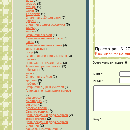
куры
(5)
космос
(5)
птенцы
(5)
фоны
(5)
12 апреля
(5)
Открытки с 23 февраля
(5)
цифры
(5)
открытки с днем рождения
(5)
клипы
(5)
зайцы
(4)
Открытки с 9 Мая
(4)
Анимация чёрные котята
(4)
пасха
(4)
Анимация чёрные кошки
(4)
Просмотров
: 3127
космонавты
(4)
люди
(4)
Картинки животны
Открытки авиация и космос
(3)
цветы
(3)
Всего комментариев
:
0
День Святого Валентина
(3)
Анимация рыжие котята
(3)
обезьяны
(3)
козы
(3)
Имя *:
Открытки с 1 Мая
(3)
кролики
(3)
Email *:
любовь
(3)
Открытки с Днём учителя
(3)
Анимация с надписями привет
(3)
дед мороз
(3)
смешарики
(3)
девочки
(3)
детские песни
(3)
Стихи о кошках
(3)
День рождения Деда Мороза
(2)
знаки зодиака
(2)
Код *:
День рождения Деда Мороза
открытки
(2)
пасхальные открытки
(2)